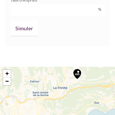
%
+
−