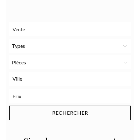
à un
ami
Types
Pièces