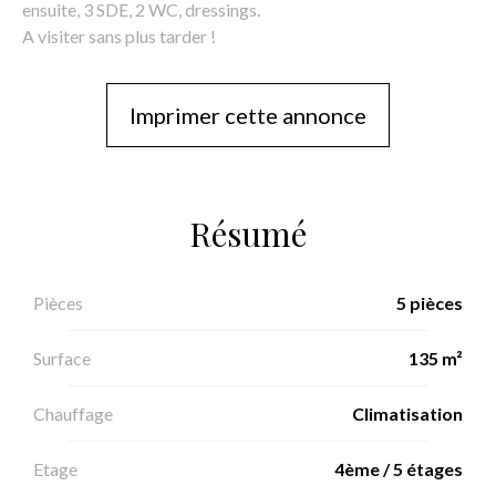
ensuite, 3 SDE, 2 WC, dressings.
A visiter sans plus tarder !
Imprimer cette annonce
Résumé
Pièces
5 pièces
Surface
135 m²
Chauffage
Climatisation
Etage
4ème / 5 étages